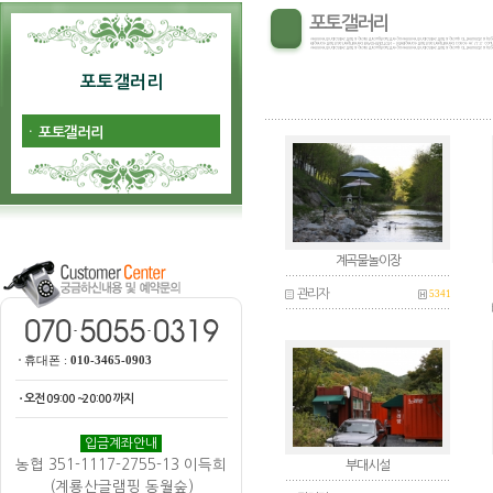
포토갤러리
포토갤러리
ㆍ
포토갤러리
계곡물놀이장
관리자
5341
휴대폰 :
010-3465-0903
ㆍ오전 09:00 ~20:00 까지
입금계좌안내
농협 351-1117-2755-13 이득희
부대시설
(계룡산글램핑 동월숲)