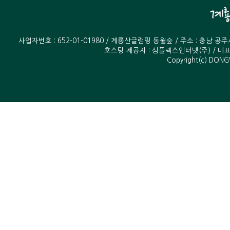
사업자번호 : 652-01-01980 / 계룡산글램핑 동월숲 / 주소 : 충남 공
호스팅 제공자 :
심플렉스인터넷(주)
/ 대표
Copyright(c) DONG