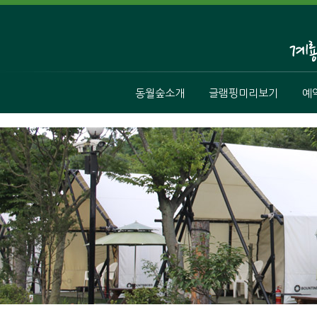
동월숲소개
글램핑미리보기
예