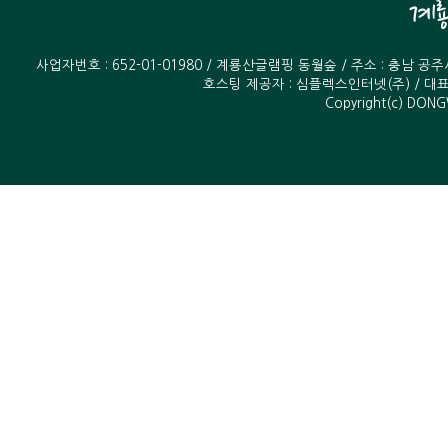
사업자번호 : 652-01-01980 / 계룡산글램핑 동월숲 / 주소 : 충남 공
호스팅 제공자 :
심플렉스인터넷(주)
/ 대표
Copyright(c) DONG