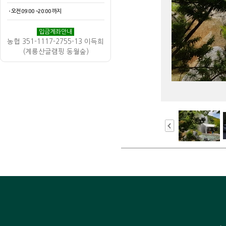
ㆍ오전 09:00 ~20:00 까지
입금계좌안내
농협 351-1117-2755-13 이득희
(계룡산글램핑 동월숲)