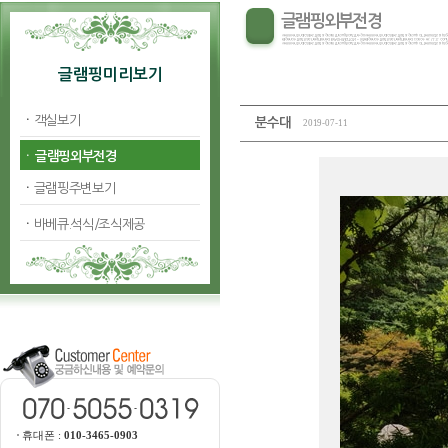
글램핑외부전경
글램핑미리보기
ㆍ
객실보기
분수대
2019-07-11
ㆍ
글램핑외부전경
ㆍ
글램핑주변보기
ㆍ
바베큐.석식/조식제공
휴대폰 :
010-3465-0903