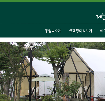
동월숲소개
글램핑미리보기
예