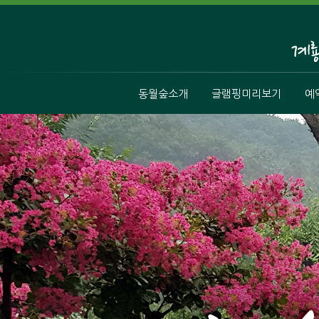
동월숲소개
글램핑미리보기
예