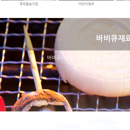
계곡물놀이장
어린이캠프
바비큐재료
바비큐/석식, 조식이 제공되는 곳! 바비
시장보는 번거로움마저 해