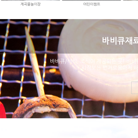
계곡물놀이장
어린이캠프
바비큐재료
바비큐/석식, 조식이 제공되는 곳! 바비
시장보는 번거로움마저 해