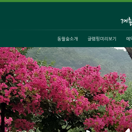
동월숲소개
글램핑미리보기
예